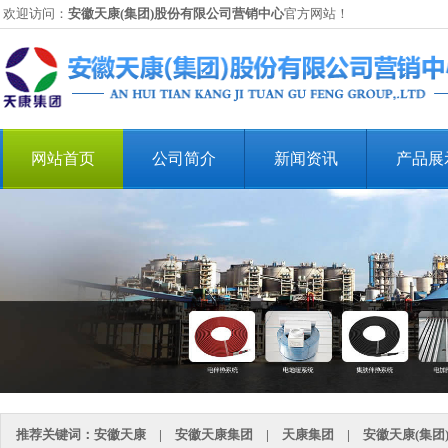
欢迎访问：
安徽天康(集团)股份有限公司营销中心
官方网站！
网站首页
公司简介
新闻资讯
产品展
推荐关键词：
安徽天康
|
安徽天康集团
|
天康集团
|
安徽天康(集团