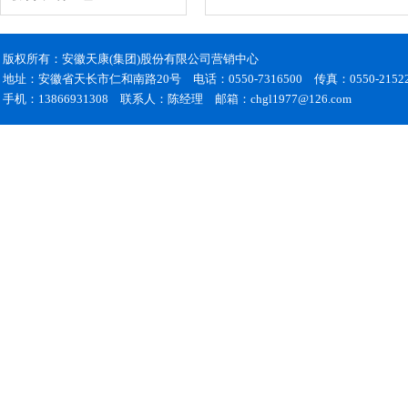
版权所有：安徽天康(集团)股份有限公司营销中心
地址：安徽省天长市仁和南路20号 电话：0550-7316500 传真：0550-21522
手机：13866931308 联系人：陈经理 邮箱：chgl1977@126.com