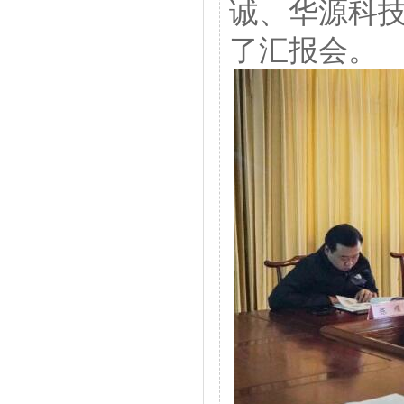
诚、华源科技
了汇报会。