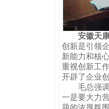
安徽天
创新是引领
新能力和核
重视创新工
开辟了企业
毛总强调，
一是要大力
题的浓厚氛