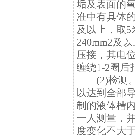
垢及表面的
准中有具体的要
及以上，取5
240mm2
压接，其电位
缠绕1-2圈
(2)检测
以达到全部
制的液体槽内
一人测量，
度变化不大