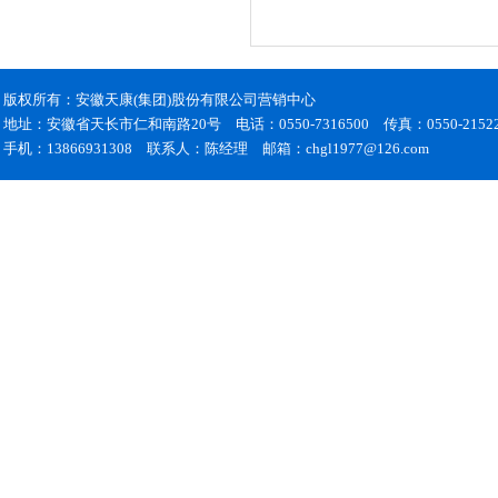
版权所有：安徽天康(集团)股份有限公司营销中心
地址：安徽省天长市仁和南路20号 电话：0550-7316500 传真：0550-21522
手机：13866931308 联系人：陈经理 邮箱：chgl1977@126.com