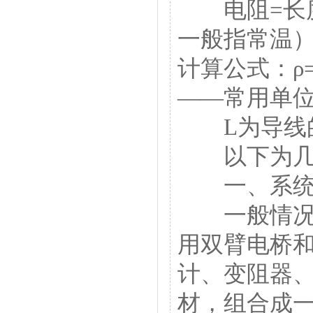
电阻=长度
一般指常温）。
计算公式：ρ
——常用单位
L为导线的
以下为几个
一、系统
一般情况下
用双臂电桥
计、变阻器
材，组合成