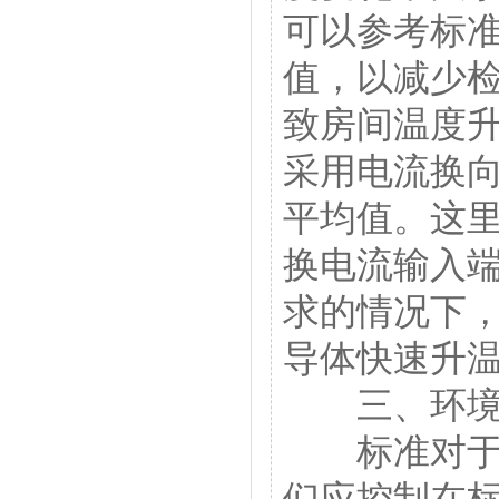
可以参考标
值，以减少
致房间温度升
采用电流换
平均值。这
换电流输入
求的情况下
导体快速升
三、环境
标准对于导