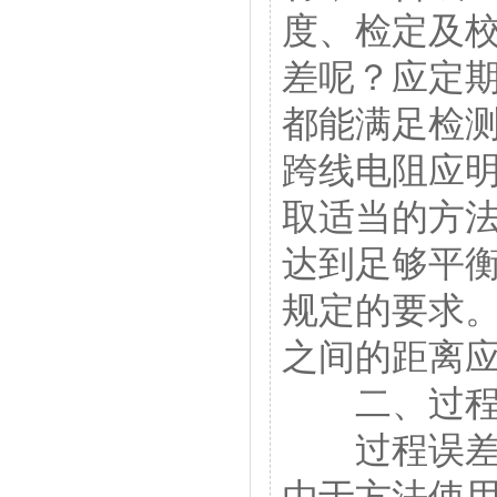
度、检定及
差呢？应定
都能满足检
跨线电阻应
取适当的方
达到足够平
规定的要求
之间的距离应
二、过程
过程误差也